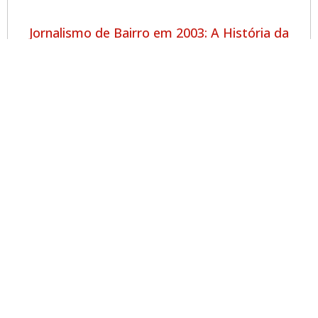
Jornalismo de Bairro em 2003: A História da
Folha do Valentina
Futebol Beneficente no Valentina Uniu
Solidariedade e Comunidade