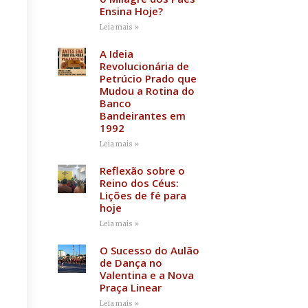
Ensina Hoje?
Leia mais »
A Ideia
Revolucionária de
Petrúcio Prado que
Mudou a Rotina do
Banco
Bandeirantes em
1992
Leia mais »
Reflexão sobre o
Reino dos Céus:
Lições de fé para
hoje
Leia mais »
O Sucesso do Aulão
de Dança no
Valentina e a Nova
Praça Linear
Leia mais »